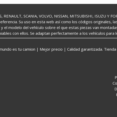
 RENAULT, SCANIA, VOLVO, NISSAN, MITSUBISHI, ISUZU Y FORD 
referencia. Su uso en esta web así como los códigos originales, l
o y el modelo del vehículo sobre el que estas piezas van montada
iables con ellos. Se adaptan perfectamente a los vehículos para 
o es tu camion | Mejor precio | Calidad garantizada. Tienda 
P
Co
D