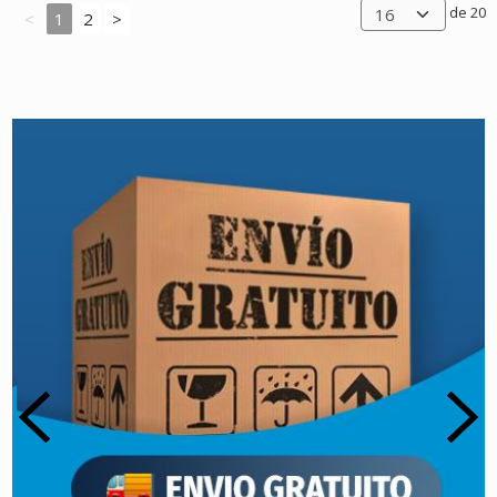
de 20
<
1
2
>