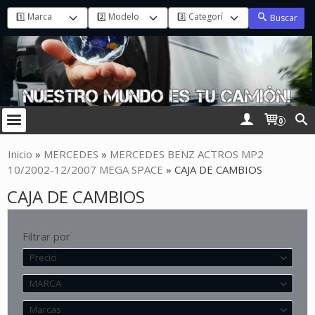
Buscar
0
Inicio
»
MERCEDES
»
MERCEDES BENZ ACTROS MP2
10/2002-12/2007 MEGA SPACE
»
CAJA DE CAMBIOS
CAJA DE CAMBIOS
Filtrar por
Precio
MARCA
Marcas