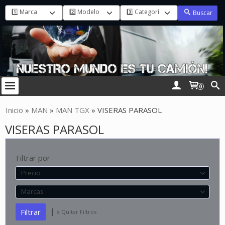
Buscar
0
Inicio
»
MAN
»
MAN TGX
»
VISERAS PARASOL
VISERAS PARASOL
Filtrar por
Precio
Marcas
|
x Quitar Filtros