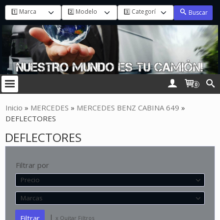
Buscar
0
Inicio
»
MERCEDES
»
MERCEDES BENZ CABINA 649
»
DEFLECTORES
DEFLECTORES
Filtrar por
Precio
Marcas
|
x Quitar Filtros