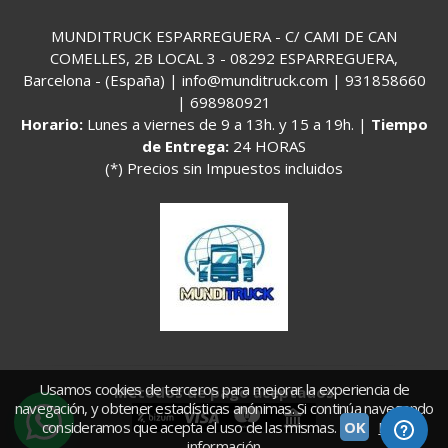
MUNDITRUCK ESPARREGUERA - C/ CAMI DE CAN
COMELLES, 2B LOCAL 3 - 08292 ESPARREGUERA,
Barcelona - (España) | info@munditruck.com |
931858660
|
698980921
Horario:
Lunes a viernes de 9 a 13h. y 15 a 19h. |
Tiempo
de Entrega:
24 HORAS
(*) Precios sin Impuestos incluidos
Usamos cookies de terceros para mejorar la experiencia de
Métodos de pago aceptados
navegación, y obtener estadísticas anónimas. Si continúa navegando
consideramos que acepta el uso de las mismas.
OK
Más
información