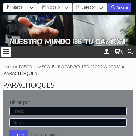
Buscar
0
Inicio
»
IVECO
»
IVECO EUROCARGO 150 (2002 A 2008)
»
PARACHOQUES
PARACHOQUES
Filtrar por
Precio
Marcas
|
x Quitar Filtros