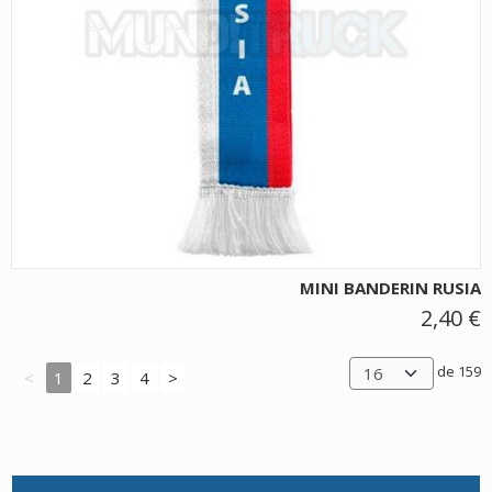
MINI BANDERIN RUSIA
2,40 €
de 159
<
1
2
3
4
>