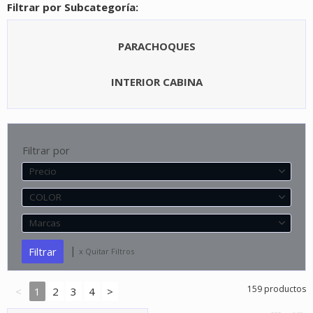
Filtrar por Subcategoría:
PARACHOQUES
INTERIOR CABINA
Filtrar por
Precio
COLOR
Marcas
|
x Quitar Filtros
159 productos
<
1
2
3
4
>