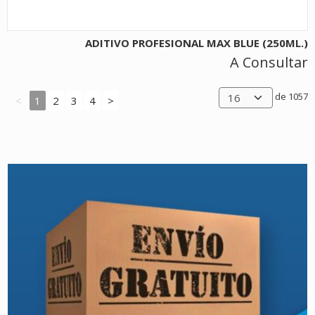
ADITIVO PROFESIONAL MAX BLUE (250ML.)
A Consultar
de 1057
<
1
2
3
4
>