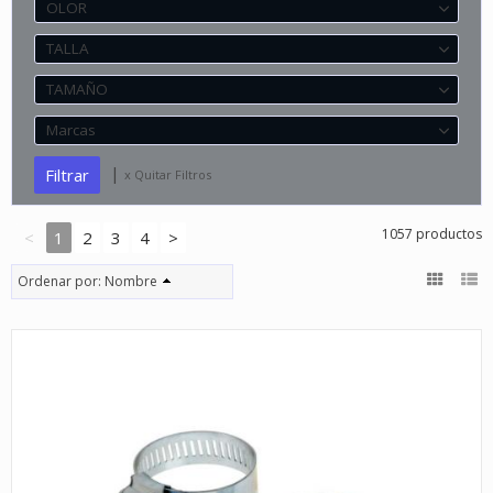
OLOR
TALLA
TAMAÑO
Marcas
|
x Quitar Filtros
1057 productos
<
1
2
3
4
>
Ordenar por:
Nombre