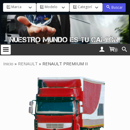
Buscar
0
Inicio
»
RENAULT
»
RENAULT PREMIUM II