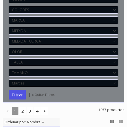
COLORES
MARCA
MEDIDA
MEDIDA TUERCA
OLOR
TALLA
TAMAÑO
Marcas
|
x Quitar Filtros
1057 productos
<
1
2
3
4
>
Ordenar por:
Nombre