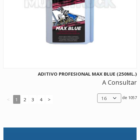
ADITIVO PROFESIONAL MAX BLUE (250ML.)
A Consultar
de 1057
<
1
2
3
4
>