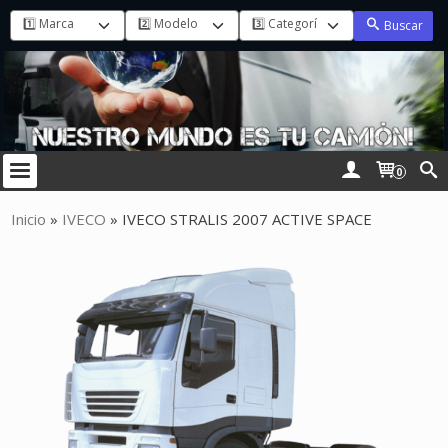
Buscar
0
Inicio
»
IVECO
»
IVECO STRALIS 2007 ACTIVE SPACE