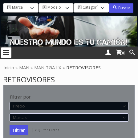
Buscar
0
Inicio
»
MAN
»
MAN TGA LX
»
RETROVISORES
RETROVISORES
Filtrar por
Precio
Marcas
|
x Quitar Filtros