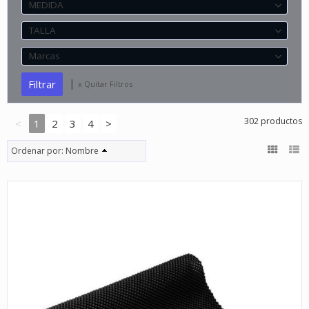
MEDIDA
TALLA
Marcas
|
x Quitar Filtros
302 productos
<
1
2
3
4
>
Ordenar por:
Nombre