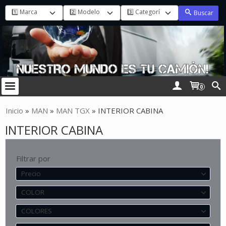
Buscar
0
Inicio
»
MAN
»
MAN TGX
»
INTERIOR CABINA
INTERIOR CABINA
Filtrar por
Precio
COLOR
COLORES