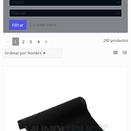
TALLA
Marcas
|
x Quitar Filtros
292 productos
<
1
2
3
4
>
Ordenar por:
Nombre