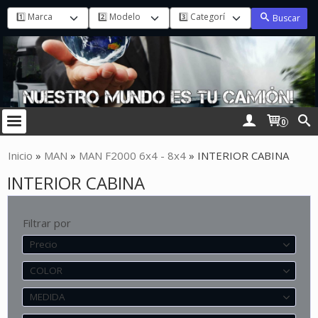
Buscar
0
Inicio
»
MAN
»
MAN F2000 6x4 - 8x4
»
INTERIOR CABINA
INTERIOR CABINA
Filtrar por
Precio
COLOR
MEDIDA