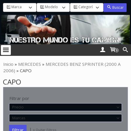
Buscar
0
Inicio
»
MERCEDES
»
MERCEDES BENZ SPRINTER (2000 A
2006)
»
CAPO
CAPO
Filtrar por
Precio
Marcas
|
x Quitar Filtros