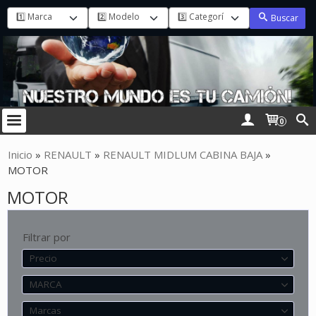
Buscar
0
Inicio
»
RENAULT
»
RENAULT MIDLUM CABINA BAJA
»
MOTOR
MOTOR
Filtrar por
Precio
MARCA
Marcas