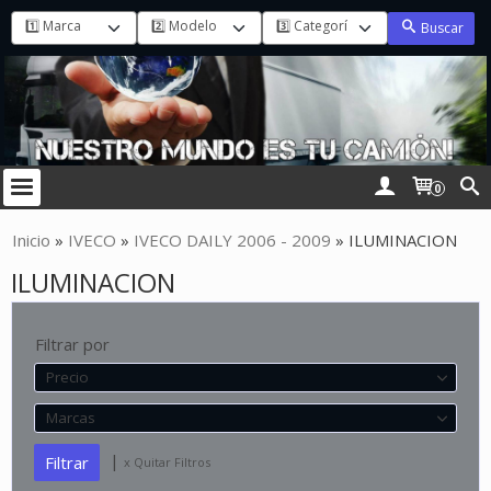
Buscar
0
Inicio
»
IVECO
»
IVECO DAILY 2006 - 2009
»
ILUMINACION
ILUMINACION
Filtrar por
Precio
Marcas
|
x Quitar Filtros