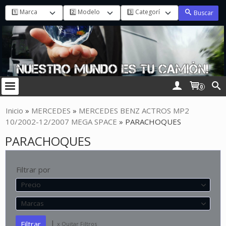
Buscar
0
Inicio
»
MERCEDES
»
MERCEDES BENZ ACTROS MP2
10/2002-12/2007 MEGA SPACE
»
PARACHOQUES
PARACHOQUES
Filtrar por
Precio
Marcas
|
x Quitar Filtros