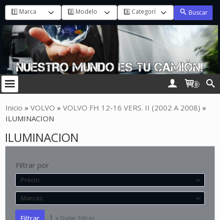
Buscar
0
Inicio
»
VOLVO
»
VOLVO FH 12-16 VERS. II (2002 A 2008)
»
ILUMINACION
ILUMINACION
Filtrar por
Precio
Marcas
|
x Quitar Filtros