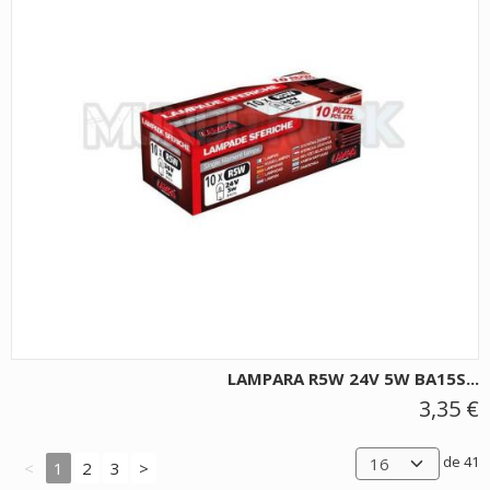
LAMPARA R5W 24V 5W BA15S...
3,35 €
de 41
<
1
2
3
>