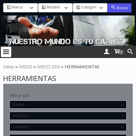
Buscar
0
Inicio
»
IVECO
»
IVECO 330
»
HERRAMIENTAS
HERRAMIENTAS
Filtrar por
Precio
MEDIDA
TAMAÑO