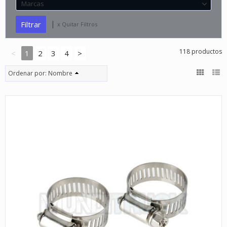
Marcas
|
x Quitar Filtros
118 productos
<
1
2
3
4
>
Ordenar por:
Nombre