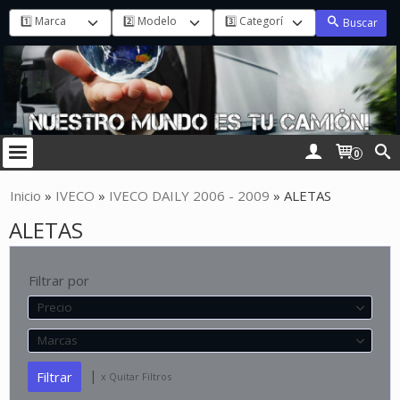
Buscar
0
Inicio
»
IVECO
»
IVECO DAILY 2006 - 2009
»
ALETAS
ALETAS
Filtrar por
Precio
Marcas
|
x Quitar Filtros