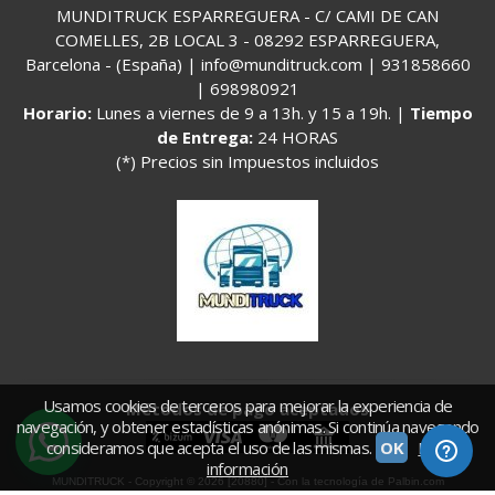
MUNDITRUCK ESPARREGUERA - C/ CAMI DE CAN
COMELLES, 2B LOCAL 3 - 08292 ESPARREGUERA,
Barcelona - (España) | info@munditruck.com |
931858660
|
698980921
Horario:
Lunes a viernes de 9 a 13h. y 15 a 19h. |
Tiempo
de Entrega:
24 HORAS
(*) Precios sin Impuestos incluidos
Usamos cookies de terceros para mejorar la experiencia de
Métodos de pago aceptados
navegación, y obtener estadísticas anónimas. Si continúa navegando
consideramos que acepta el uso de las mismas.
OK
Más
información
MUNDITRUCK
- Copyright © 2026 [20880] - Con la tecnología de Palbin.com