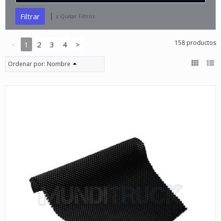
|
x Quitar Filtros
158 productos
<
1
2
3
4
>
Ordenar por:
Nombre