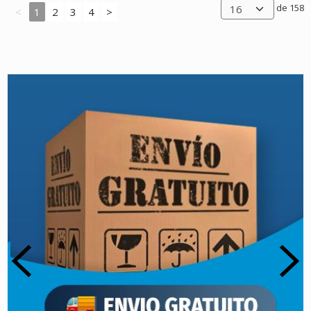
de 158
<
1
2
3
4
>