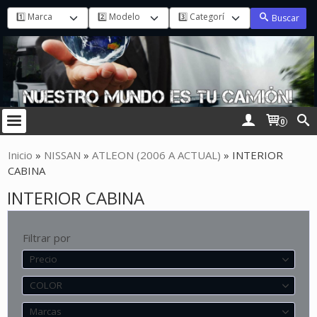
Buscar
0
Inicio
»
NISSAN
»
ATLEON (2006 A ACTUAL)
»
INTERIOR
CABINA
INTERIOR CABINA
Filtrar por
Precio
COLOR
Marcas