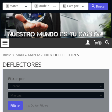
Buscar
0
Inicio
»
MAN
»
MAN M2000
»
DEFLECTORES
DEFLECTORES
Filtrar por
Precio
Marcas
|
x Quitar Filtros