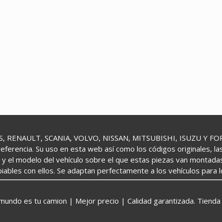
 RENAULT, SCANIA, VOLVO, NISSAN, MITSUBISHI, ISUZU Y FORD 
referencia. Su uso en esta web así como los códigos originales, l
o y el modelo del vehículo sobre el que estas piezas van montada
iables con ellos. Se adaptan perfectamente a los vehículos para 
o es tu camion | Mejor precio | Calidad garantizada. Tienda 