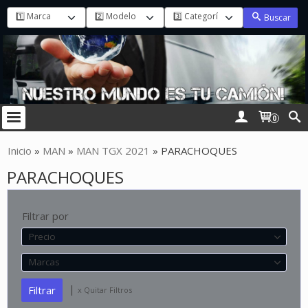
Buscar
0
Inicio
»
MAN
»
MAN TGX 2021
»
PARACHOQUES
PARACHOQUES
Filtrar por
Precio
Marcas
|
x Quitar Filtros