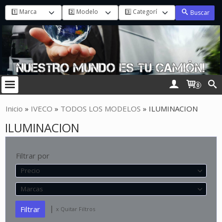
Buscar
0
Inicio
»
IVECO
»
TODOS LOS MODELOS
»
ILUMINACION
ILUMINACION
Filtrar por
Precio
Marcas
|
x Quitar Filtros