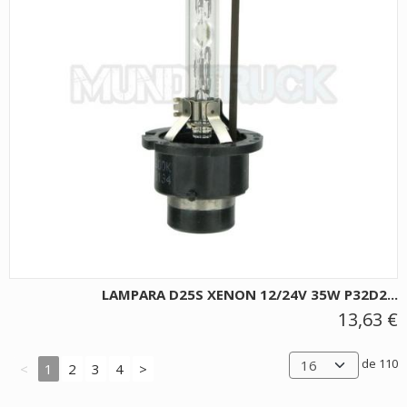
LAMPARA D25S XENON 12/24V 35W P32D2...
13,63 €
de 110
<
1
2
3
4
>