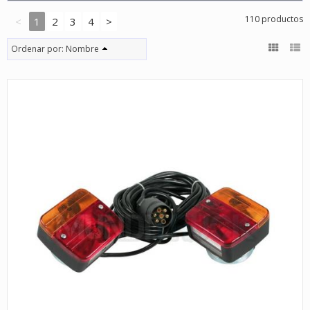
110 productos
<
1
2
3
4
>
Ordenar por:
Nombre