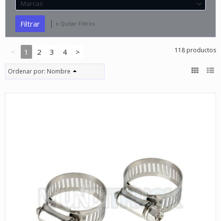
Marcas
|
x Quitar Filtros
118 productos
<
1
2
3
4
>
Ordenar por:
Nombre