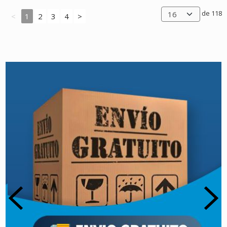
de 118
<
1
2
3
4
>