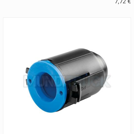
7,72 €