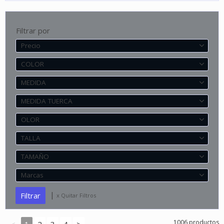
Filtrar por
Precio
COLOR
MEDIDA
MEDIDA TUERCA
OLOR
TALLA
TAMAÑO
Marcas
|
x Quitar Filtros
1006 productos
<
1
2
3
4
>