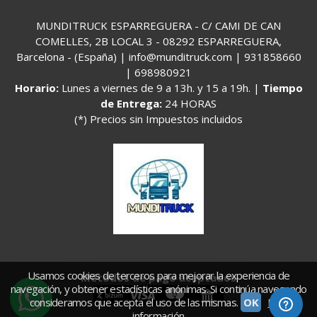
MUNDITRUCK ESPARREGUERA - C/ CAMI DE CAN
COMELLES, 2B LOCAL 3 - 08292 ESPARREGUERA,
Barcelona - (España) | info@munditruck.com |
931858660
|
698980921
Horario:
Lunes a viernes de 9 a 13h. y 15 a 19h. |
Tiempo
de Entrega:
24 HORAS
(*) Precios sin Impuestos incluidos
Usamos cookies de terceros para mejorar la experiencia de
Métodos de pago aceptados
navegación, y obtener estadísticas anónimas. Si continúa navegando
consideramos que acepta el uso de las mismas.
OK
Más
información