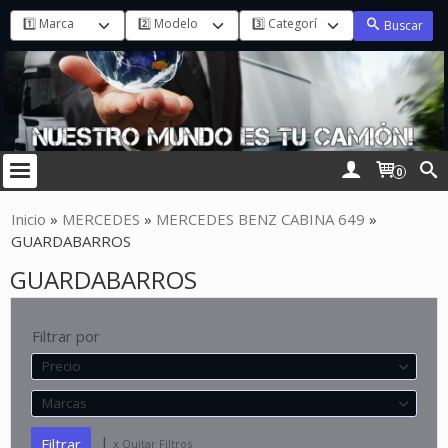
Buscar
0
Inicio
»
MERCEDES
»
MERCEDES BENZ CABINA 649
»
GUARDABARROS
GUARDABARROS
Filtrar por
Precio
Marcas
|
x Quitar Filtros