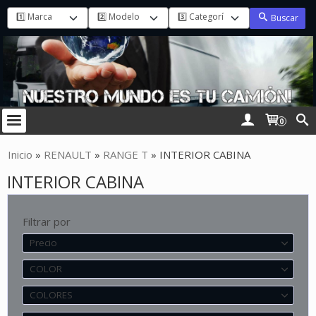
Buscar
0
Inicio
»
RENAULT
»
RANGE T
»
INTERIOR CABINA
INTERIOR CABINA
Filtrar por
Precio
COLOR
COLORES