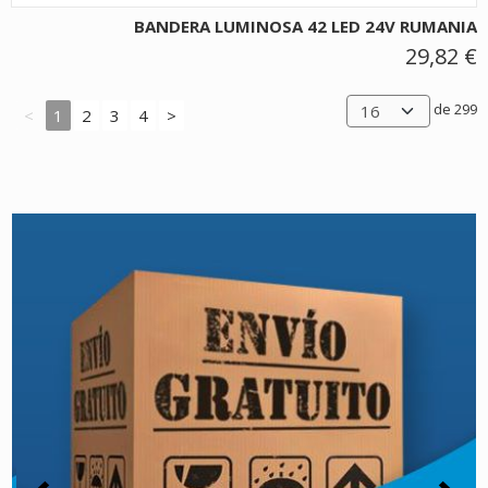
BANDERA LUMINOSA 42 LED 24V RUMANIA
29,82 €
de 299
<
1
2
3
4
>