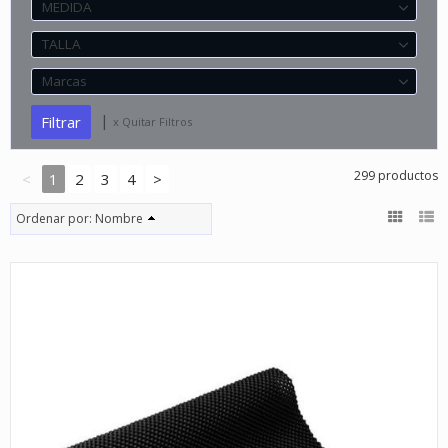
MEDIDA
TALLA
Marcas
|
x Quitar Filtros
299 productos
<
1
2
3
4
>
Ordenar por:
Nombre