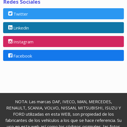
Redes Sociales
Twitter
Linkedin
Instagram
Facebook
NOTA: Las marcas DAF, IVECO, MAN, MERCEDES,
RENAULT, SCANIA, VOLVO, NISSAN, MITSUBISHI, ISUZU Y
FORD utilizadas en esta WEB, son propiedad de los
fabricantes de los vehículos a los que se hace referencia. Su
uso en esta web así como los códigos originales, las fotos