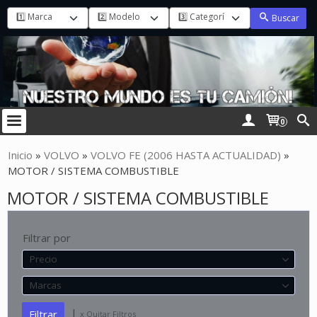
Buscar
0
Inicio
»
VOLVO
»
VOLVO FE (2006 HASTA ACTUALIDAD)
»
MOTOR / SISTEMA COMBUSTIBLE
MOTOR / SISTEMA COMBUSTIBLE
Filtrar por
Precio
Marcas
|
x Quitar Filtros