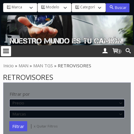
Buscar
0
Inicio
»
MAN
»
MAN TGS
»
RETROVISORES
RETROVISORES
Filtrar por
Precio
Marcas
|
x Quitar Filtros