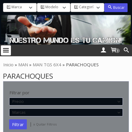
Buscar
0
Inicio
»
MAN
»
MAN TGS 6X4
»
PARACHOQUES
PARACHOQUES
Filtrar por
Precio
Marcas
|
x Quitar Filtros