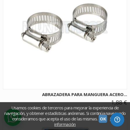
ABRAZADERA PARA MANGUERA ACERO...
1,88 €
Usamos cookies de terceros para mejorar la experiencia de
navegación, y obtener estadísticas anónimas. Si continúa navegando
consideramos que acepta el uso de las mismas.
OK
Más
información