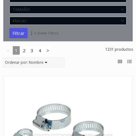
TAMAÑO
Marcas
|
x Quitar Filtros
1231 productos
<
1
2
3
4
>
Ordenar por:
Nombre