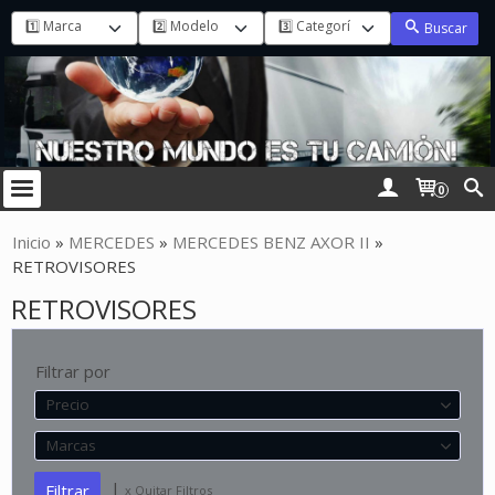
Buscar
0
Inicio
»
MERCEDES
»
MERCEDES BENZ AXOR II
»
RETROVISORES
RETROVISORES
Filtrar por
Precio
Marcas
|
x Quitar Filtros