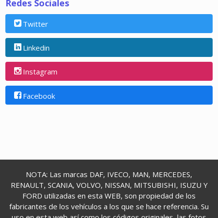
Redes Sociales
Twitter
Linkedin
Instagram
Facebook
NOTA: Las marcas DAF, IVECO, MAN, MERCEDES,
RENAULT, SCANIA, VOLVO, NISSAN, MITSUBISHI, ISUZU Y
FORD utilizadas en esta WEB, son propiedad de los
fabricantes de los vehículos a los que se hace referencia. Su
uso en esta web así como los códigos originales, las fotos