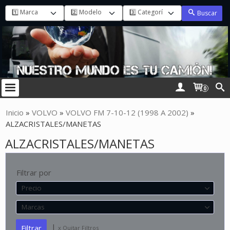
Buscar
0
Inicio
»
VOLVO
»
VOLVO FM 7-10-12 (1998 A 2002)
»
ALZACRISTALES/MANETAS
ALZACRISTALES/MANETAS
Filtrar por
Precio
Marcas
|
x Quitar Filtros