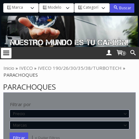
Buscar
0
Inicio
»
IVECO
»
IVECO 190/26/30/35/38/TURBOTECH
»
PARACHOQUES
PARACHOQUES
Filtrar por
Precio
Marcas
|
x Quitar Filtros