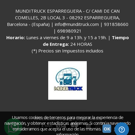
MUNDITRUCK ESPARREGUERA - C/ CAMI DE CAN
COMELLES, 2B LOCAL 3 - 08292 ESPARREGUERA,
Barcelona - (España) | info@munditruck.com |
931858660
|
698980921
Horario:
Lunes a viernes de 9 a 13h. y 15 a 19h. |
Tiempo
de Entrega:
24 HORAS
(*) Precios sin Impuestos incluidos
Usamos cookies de terceros para mejorar la experiencia de
Métodos de pago aceptados
navegación, y obtener estadísticas anónimas. Si continúa navegando
consideramos que acepta el uso de las mismas.
OK
Más
información