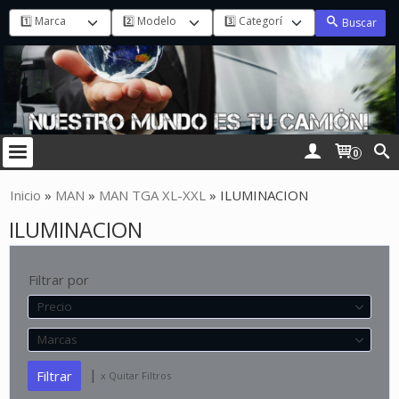
Buscar
0
Inicio
»
MAN
»
MAN TGA XL-XXL
»
ILUMINACION
ILUMINACION
Filtrar por
Precio
Marcas
|
x Quitar Filtros