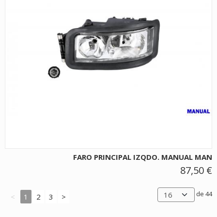
FARO PRINCIPAL IZQDO. MANUAL MAN
87,50 €
de 44
<
1
2
3
>