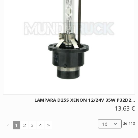
LAMPARA D25S XENON 12/24V 35W P32D2...
13,63 €
de 110
<
1
2
3
4
>