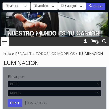
Buscar
0
Inicio
»
RENAULT
»
TODOS LOS MODELOS
»
ILUMINACION
ILUMINACION
Filtrar por
Precio
Marcas
|
x Quitar Filtros