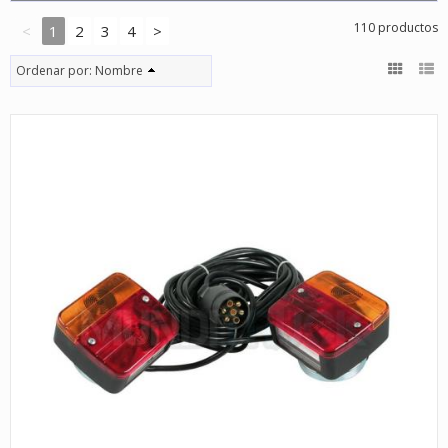
110 productos
<
1
2
3
4
>
Ordenar por:
Nombre