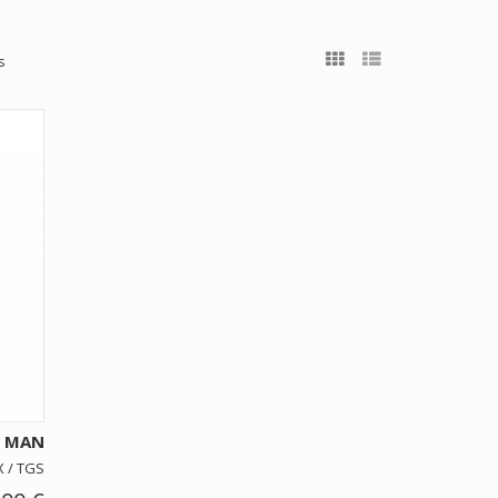
s
O MAN
 / TGS