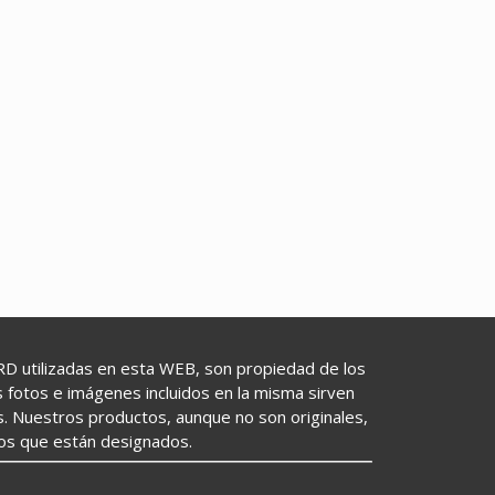
utilizadas en esta WEB, son propiedad de los
as fotos e imágenes incluidos en la misma sirven
s. Nuestros productos, aunque no son originales,
los que están designados.