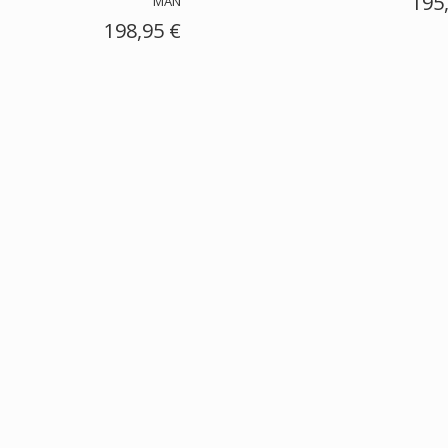
195
MAN
198,95 €