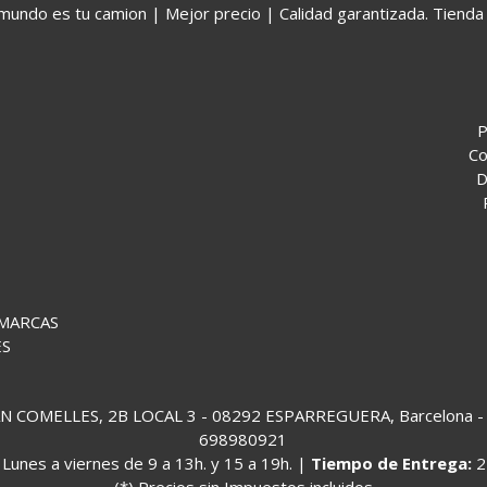
o es tu camion | Mejor precio | Calidad garantizada. Tienda 
P
Co
D
 MARCAS
ES
COMELLES, 2B LOCAL 3 - 08292 ESPARREGUERA, Barcelona - (
698980921
:
Lunes a viernes de 9 a 13h. y 15 a 19h. |
Tiempo de Entrega:
2
(*) Precios sin Impuestos incluidos