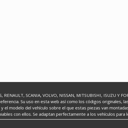
 RENAULT, SCANIA, VOLVO, NISSAN, MITSUBISHI, ISUZU Y FORD 
referencia. Su uso en esta web así como los códigos originales, l
o y el modelo del vehículo sobre el que estas piezas van montada
iables con ellos. Se adaptan perfectamente a los vehículos para 