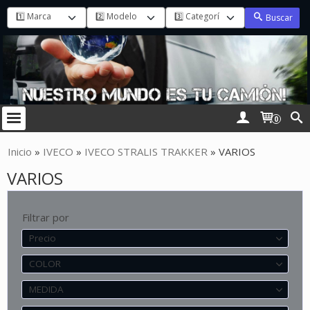
Buscar
0
Inicio
»
IVECO
»
IVECO STRALIS TRAKKER
»
VARIOS
VARIOS
Filtrar por
Precio
COLOR
MEDIDA