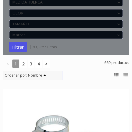
MEDIDA TUERCA
OLOR
TAMAÑO
Marcas
|
x Quitar Filtros
669 productos
<
1
2
3
4
>
Ordenar por:
Nombre