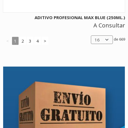
ADITIVO PROFESIONAL MAX BLUE (250ML.)
A Consultar
de 669
<
1
2
3
4
>