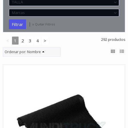
TALLA
Marcas
|
x Quitar Filtros
292 productos
<
1
2
3
4
>
Ordenar por:
Nombre