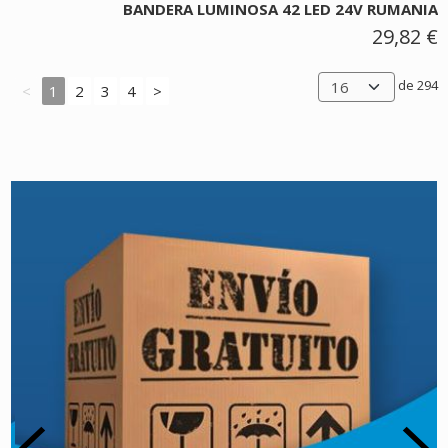
BANDERA LUMINOSA 42 LED 24V RUMANIA
29,82 €
de 294
<
1
2
3
4
>