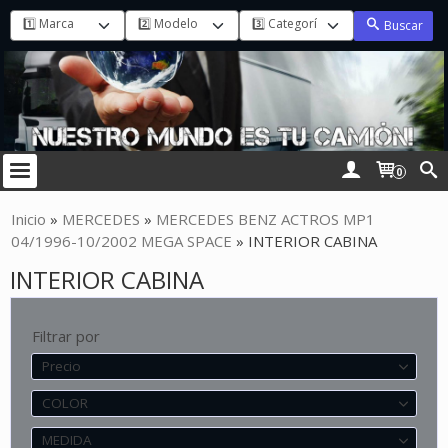
Buscar
0
Inicio
»
MERCEDES
»
MERCEDES BENZ ACTROS MP1
04/1996-10/2002 MEGA SPACE
»
INTERIOR CABINA
INTERIOR CABINA
Filtrar por
Precio
COLOR
MEDIDA