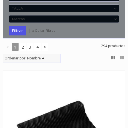
TALLA
Marcas
|
x Quitar Filtros
294 productos
<
1
2
3
4
>
Ordenar por:
Nombre