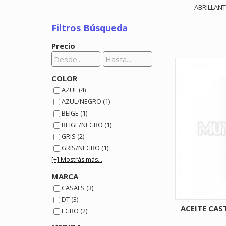
ABRILLAN
Filtros Búsqueda
Precio
COLOR
AZUL (4)
AZUL/NEGRO (1)
BEIGE (1)
BEIGE/NEGRO (1)
GRIS (2)
GRIS/NEGRO (1)
[+] Mostrás más...
MARCA
CASALS (3)
DT (3)
ACEITE CAS
EGRO (2)