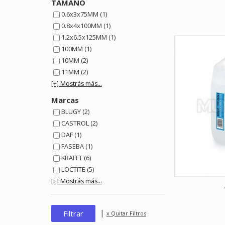
TAMAÑO
0.6x3x75MM (1)
0.8x4x100MM (1)
1.2x6.5x125MM (1)
100MM (1)
10MM (2)
11MM (2)
[+] Mostrás más...
Marcas
BLUGY (2)
CASTROL (2)
DAF (1)
FASEBA (1)
KRAFFT (6)
LOCTITE (5)
[+] Mostrás más...
|
x Quitar Filtros