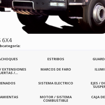
 6X4
ubcategoría:
ACHOQUES
ESTRIBOS
GUARD
/ EXTENSIONES
MARCOS DE FARO
ILUM
UERTAS /...
RENADOS
SISTEMA ELECTRICO
EJES / 
SUSPEN
RAMIENTAS
MOTOR / SISTEMA
CAJA D
COMBUSTIBLE