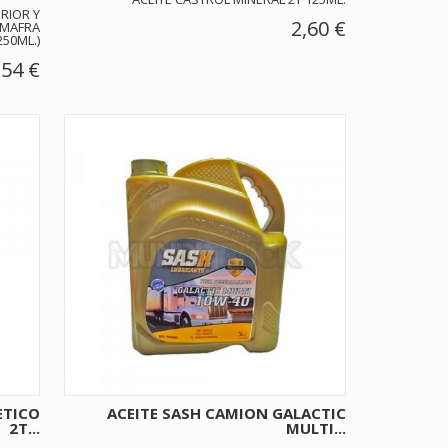
RIOR Y
2,60 €
 MAFRA
250ML.)
,54 €
ETICO
ACEITE SASH CAMION GALACTIC
2T...
MULTI...