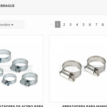
BRAGUE
<
1
2
3
4
5
6
7
8
ombre
AZADERA DE ACERO PARA
ABRAZADERA PARA MAN