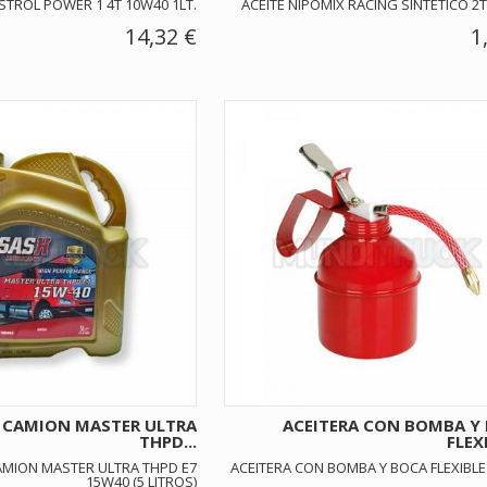
STROL POWER 1 4T 10W40 1LT.
ACEITE NIPOMIX RACING SINTETICO 2T
14,32 €
1
H CAMION MASTER ULTRA
ACEITERA CON BOMBA Y
THPD...
FLEXI
AMION MASTER ULTRA THPD E7
ACEITERA CON BOMBA Y BOCA FLEXIBLE
15W40 (5 LITROS)