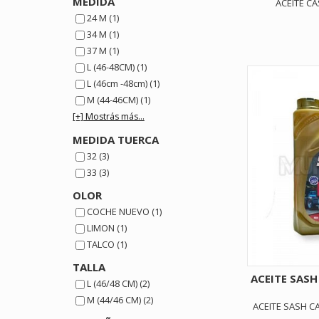
MEDIDA
ACEITE CA
24 M (1)
34 M (1)
37 M (1)
L (46-48CM) (1)
L (46cm -48cm) (1)
M (44-46CM) (1)
[+] Mostrás más...
MEDIDA TUERCA
32 (3)
33 (3)
OLOR
COCHE NUEVO (1)
LIMON (1)
TALCO (1)
TALLA
ACEITE SAS
L (46/48 CM) (2)
M (44/46 CM) (2)
ACEITE SASH C