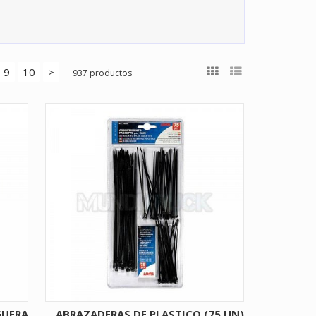
9
10
>
937 productos
GUERA
ABRAZADERAS DE PLASTICO (75 UN)