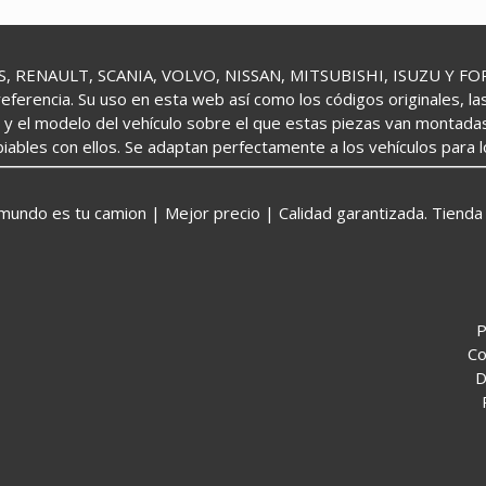
 RENAULT, SCANIA, VOLVO, NISSAN, MITSUBISHI, ISUZU Y FORD 
referencia. Su uso en esta web así como los códigos originales, l
o y el modelo del vehículo sobre el que estas piezas van montada
iables con ellos. Se adaptan perfectamente a los vehículos para 
o es tu camion | Mejor precio | Calidad garantizada. Tienda 
P
Co
D