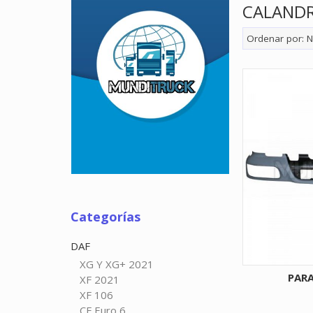
CALAND
Ordenar por:
N
Categorías
DAF
XG Y XG+ 2021
PAR
XF 2021
XF 106
CF Euro 6