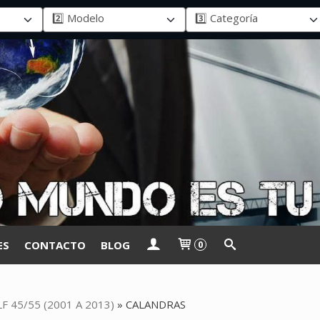
ES
CONTACTO
BLOG
0
LF 45/55 (2001 A 2013)
»
CALANDRAS