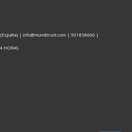
España) | info@munditruck.com |
931858660
|
4 HORAS