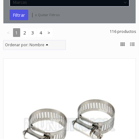
Marcas
|
x Quitar Filtros
116 productos
<
1
2
3
4
>
Ordenar por:
Nombre