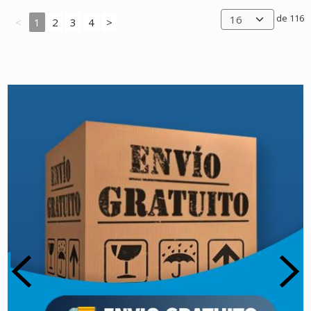
de 116
<
1
2
3
4
>