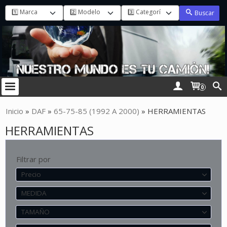
Buscar
0
Inicio
»
DAF
»
65-75-85 (1992 A 2000)
»
HERRAMIENTAS
HERRAMIENTAS
Filtrar por
Precio
MEDIDA
TAMAÑO