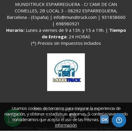
MUNDITRUCK ESPARREGUERA - C/ CAMI DE CAN
COMELLES, 2B LOCAL 3 - 08292 ESPARREGUERA,
Barcelona - (España) | info@munditruck.com |
931858660
|
698980921
Horario:
Lunes a viernes de 9 a 13h. y 15 a 19h. |
Tiempo
de Entrega:
24 HORAS
(*) Precios sin Impuestos incluidos
Usamos cookies de terceros para mejorar la experiencia de
Métodos de pago aceptados
navegación, y obtener estadísticas anónimas. Si continúa navegando
consideramos que acepta el uso de las mismas.
OK
Más
información
MUNDITRUCK
- Copyright © 2026 [20880] - Con la tecnología de Palbin.com