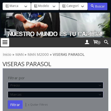
Buscar
0
Inicio
»
MAN
»
MAN M2000
»
VISERAS PARASOL
VISERAS PARASOL
Filtrar por
Precio
Marcas
|
x Quitar Filtros