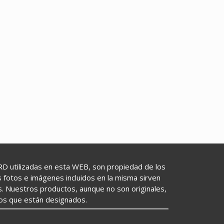
utilizadas en esta WEB, son propiedad de los
as fotos e imágenes incluidos en la misma sirven
s. Nuestros productos, aunque no son originales,
los que están designados.