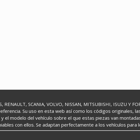
 RENAULT, SCANIA, VOLVO, NISSAN, MITSUBISHI, ISUZU Y FORD 
referencia. Su uso en esta web así como los códigos originales, l
o y el modelo del vehículo sobre el que estas piezas van montada
iables con ellos. Se adaptan perfectamente a los vehículos para 