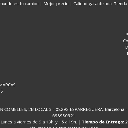
o es tu camion | Mejor precio | Calidad garantizada. Tienda 
P
Co
D
 MARCAS
ES
COMELLES, 2B LOCAL 3 - 08292 ESPARREGUERA, Barcelona - (
698980921
:
Lunes a viernes de 9 a 13h. y 15 a 19h. |
Tiempo de Entrega:
2
(*) Precios sin Impuestos incluidos