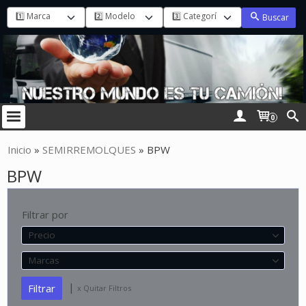
Buscar
0
Inicio
»
SEMIRREMOLQUES
»
BPW
BPW
Filtrar por
Precio
Marcas
|
x Quitar Filtros