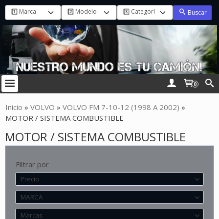
Buscar
0
Inicio
»
VOLVO
»
VOLVO FM 7-10-12 (1998 A 2002)
»
MOTOR / SISTEMA COMBUSTIBLE
MOTOR / SISTEMA COMBUSTIBLE
Filtrar por
Precio
MARCA
Marcas