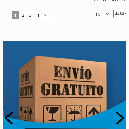
de 937
<
1
2
3
4
>