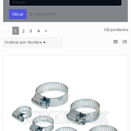
Marcas
|
x Quitar Filtros
162 productos
<
1
2
3
4
>
Ordenar por:
Nombre