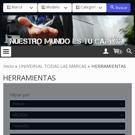
Buscar
0
Inicio
»
UNIVERSAL TODAS LAS MARCAS
»
HERRAMIENTAS
HERRAMIENTAS
Filtrar por
Precio
MEDIDA
TAMAÑO