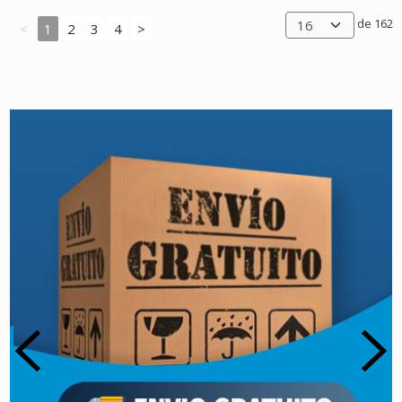
de 162
<
1
2
3
4
>