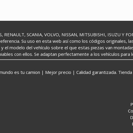
 RENAULT, SCANIA, VOLVO, NISSAN, MITSUBISHI, ISUZU Y FORD 
referencia. Su uso en esta web así como los códigos originales, l
o y el modelo del vehículo sobre el que estas piezas van montada
iables con ellos. Se adaptan perfectamente a los vehículos para 
o es tu camion | Mejor precio | Calidad garantizada. Tienda 
P
Co
D